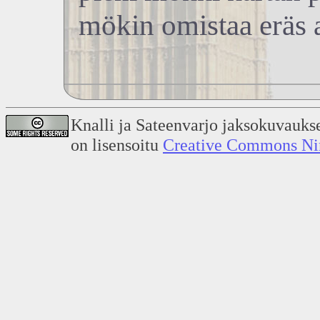
mökin omistaa eräs al
Knalli ja Sateenvarjo jaksokuvauks
on lisensoitu
Creative Commons Nime