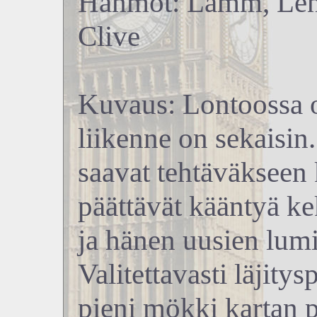
Hahmot: Lamm, Lenn
Clive
Kuvaus: Lontoossa o
liikenne on sekaisin
saavat tehtäväkseen 
päättävät kääntyä k
ja hänen uusien lum
Valitettavasti läjity
pieni mökki kartan p