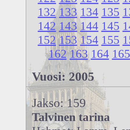
132
133
134
135
1
142
143
144
145
1
152
153
154
155
1
162
163
164
16
Vuosi: 2005
Jakso: 159
Talvinen tarina