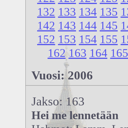
132
133
134
135
1
142
143
144
145
1
152
153
154
155
1
162
163
164
16
Vuosi: 2006
Jakso: 163
Hei me lennetään