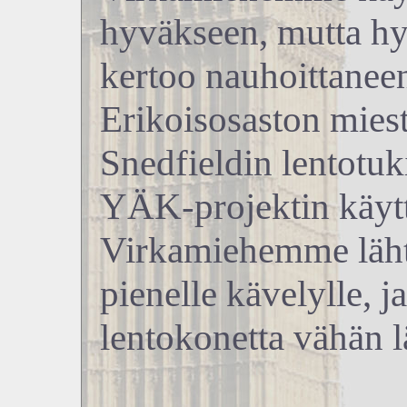
hyväkseen, mutta hy
kertoo nauhoittaneen
Erikoisosaston miest
Snedfieldin lentotu
YÄK-projektin käyt
Virkamiehemme lähte
pienelle kävelylle, j
lentokonetta vähän 