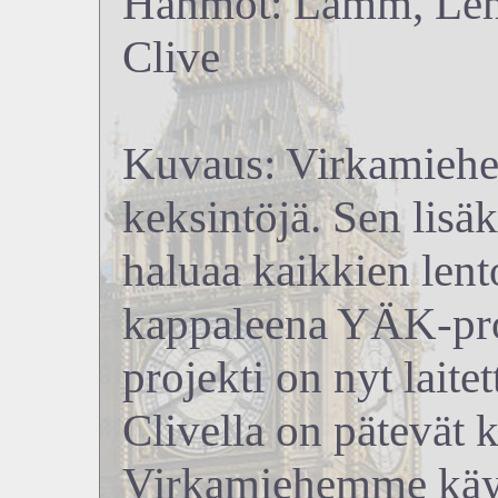
Hahmot: Lamm, Lenn
Clive
Kuvaus: Virkamiehe
keksintöjä. Sen lisä
haluaa kaikkien lent
kappaleena YÄK-proje
projekti on nyt laite
Clivella on pätevät k
Virkamiehemme käyt